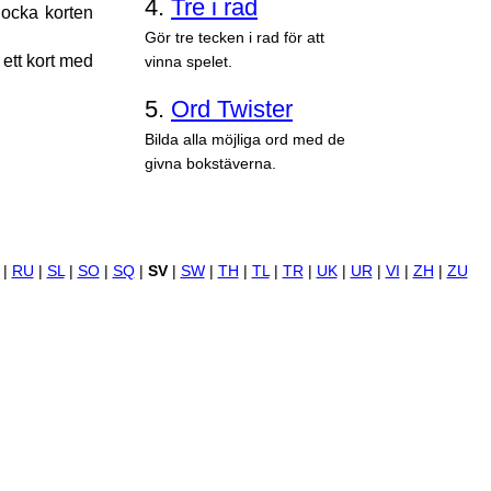
4.
Tre i rad
locka korten
Gör tre tecken i rad för att
 ett kort med
vinna spelet.
5.
Ord Twister
Bilda alla möjliga ord med de
givna bokstäverna.
|
RU
|
SL
|
SO
|
SQ
|
SV
|
SW
|
TH
|
TL
|
TR
|
UK
|
UR
|
VI
|
ZH
|
ZU