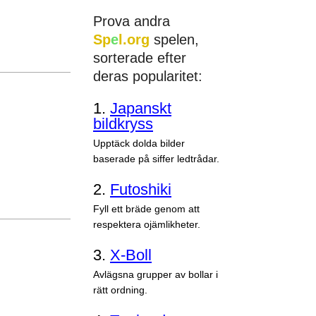
Prova andra
Sp
e
l.org
spelen,
sorterade efter
deras popularitet:
1.
Japanskt
bildkryss
Upptäck dolda bilder
baserade på siffer ledtrådar.
2.
Futoshiki
Fyll ett bräde genom att
respektera ojämlikheter.
3.
X-Boll
Avlägsna grupper av bollar i
rätt ordning.