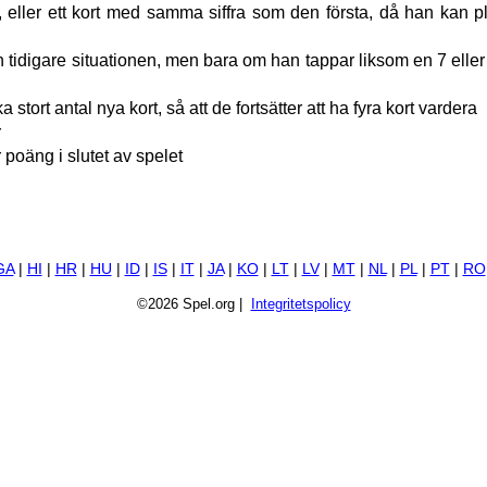
eller ett kort med samma siffra som den första, då han kan p
 tidigare situationen, men bara om han tappar liksom en 7 eller
ika stort antal nya kort, så att de fortsätter att ha fyra kort vardera
r
 poäng i slutet av spelet
GA
|
HI
|
HR
|
HU
|
ID
|
IS
|
IT
|
JA
|
KO
|
LT
|
LV
|
MT
|
NL
|
PL
|
PT
|
RO
©2026 Spel.org |
Integritetspolicy