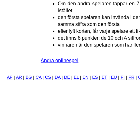
Om den andra spelaren tappar en 7, 
istället
den första spelaren kan invända i den
samma siffra som den första
efter lyft korten, får varje spelare ett l
det finns 8 punkter: de 10 och A siffro
vinnaren är den spelaren som har fler
Andra onlinespel
AF
|
AR
|
BG
|
CA
|
CS
|
DA
|
DE
|
EL
|
EN
|
ES
|
ET
|
EU
|
FI
|
FR
|